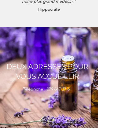
notre plus grand médecin."
Hippocrate
DEUX ADRESSES POUR
VOUS ACCUEILLIR
Téléphone
:
079 647 37 61