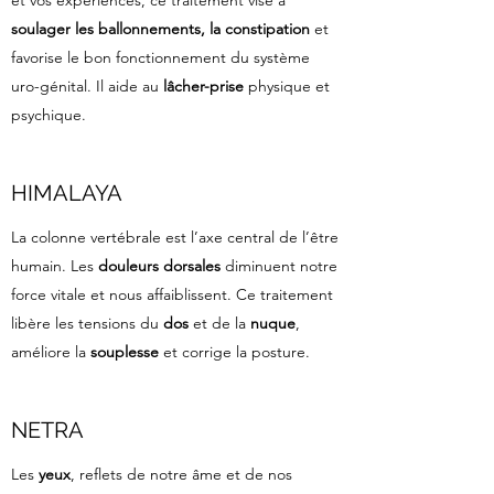
et vos expériences, ce traitement vise à
soulager les ballonnements, la constipation
et
favorise le bon fonctionnement du système
uro-génital. Il aide au
lâcher-prise
physique et
psychique.
HIMALAYA
La colonne vertébrale est l’axe central de l’être
humain. Les
douleurs dorsales
diminuent notre
force vitale et nous affaiblissent. Ce traitement
libère les tensions du
dos
et de la
nuque
,
améliore la
souplesse
et corrige la posture.
NETRA
Les
yeux
, reflets de notre âme et de nos